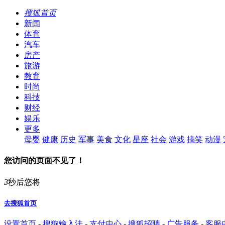
搜狐首页
新闻
体育
汽车
房产
旅游
教育
时尚
科技
财经
娱乐
更多
母婴
健康
历史
军事
美食
文化
星座
社会
游戏
搞笑
动漫
您访问的页面不见了！
3
秒后您将
去搜狐首页
设置首页
-
搜狗输入法
-
支付中心
-
搜狐招聘
-
广告服务
-
客服