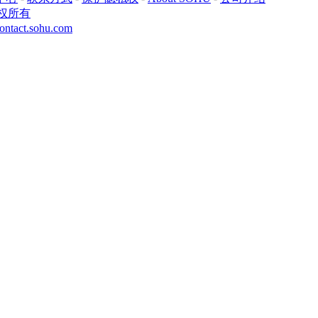
权所有
ontact.sohu.com