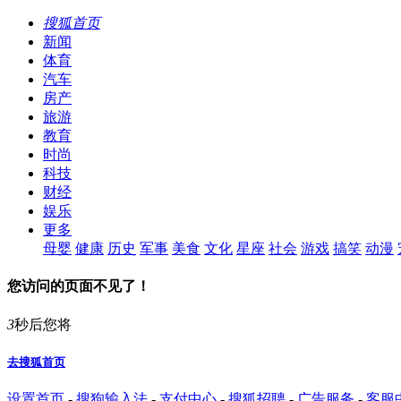
搜狐首页
新闻
体育
汽车
房产
旅游
教育
时尚
科技
财经
娱乐
更多
母婴
健康
历史
军事
美食
文化
星座
社会
游戏
搞笑
动漫
您访问的页面不见了！
3
秒后您将
去搜狐首页
设置首页
-
搜狗输入法
-
支付中心
-
搜狐招聘
-
广告服务
-
客服