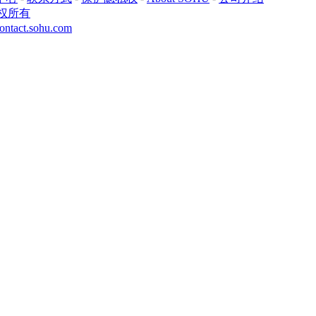
权所有
ontact.sohu.com