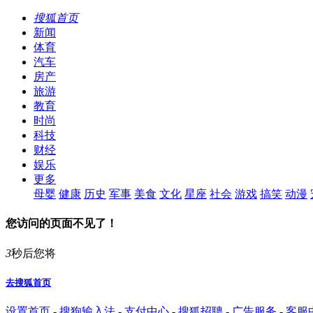
搜狐首页
新闻
体育
汽车
房产
旅游
教育
时尚
科技
财经
娱乐
更多
母婴
健康
历史
军事
美食
文化
星座
社会
游戏
搞笑
动漫
您访问的页面不见了！
3
秒后您将
去搜狐首页
设置首页
-
搜狗输入法
-
支付中心
-
搜狐招聘
-
广告服务
-
客服