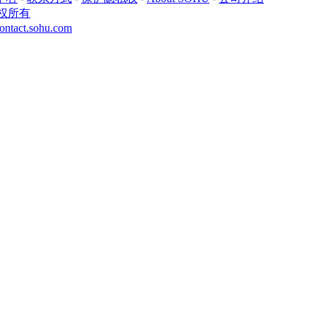
权所有
ontact.sohu.com